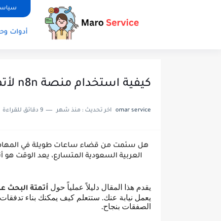
سياسة 
أدوات وحل
كيفية استخدام منصة n8n لأتمتة البحث عن الزبائن وبيع الدومينات
omar service
اخر تحديث :
منذ شهر
9 دقائق للقراءة
هل سئمت من قضاء ساعات طويلة في المهام الي
العربية السعودية المتسارع، يعد الوقت هو أثم
يقدم هذا المقال دليلاً عملياً حول
أتمتة البحث عن 
يعمل نيابة عنك. ستتعلم كيف يمكنك بناء تدفقا
الصفقات بنجاح.