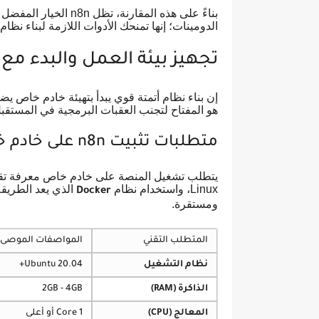
بناءً على هذه المقارن
الدومينات؛ إنها تمنحك الأدوات اللازمة لبناء نظا
تجهيز بيئة العمل والبدء مع م
إن بناء نظام أتمتة قوي يبدأ بتهيئة خادم خاص يضم
هو المفتاح لتجنب العقبات البرمجية في المستقب
متطلبات تثبيت n8n على خادم خاص
يتطلب تشغيل المنصة على خادم خاص معرفة تقنية 
Linux، واستخدام نظام
الذي يعد الطريقة
Docker
ومستقرة.
المتطلب التقني
المواصفات الموصى 
نظام التشغيل
Ubuntu 20.04+
الذاكرة (RAM)
2GB - 4GB
المعالج (CPU)
1 Core أو أعلى