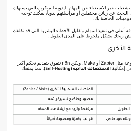
شغيلية عبر الاستغناء عن المهام اليدوية المتكررة التي تستهلك
البحث عن زبائن محتملين أو مراسلتهم يدوياً، يمكنك توجيه
دومينات الخاصة بك.
ة أعلى في تنفيذ المهام وتقليل الأخطاء البشرية التي قد تكلفك
مش ربحك بشكل ملحوظ على المدى الطويل.
عند البحث عن أفضل الحلول، ستجد خيارات متنوعة مثل Zapier أو Make، ولكن n8n تتفوق بتقديم تحكم أكبر
في إمكانية
، مما يمنحك
الاستضافة الذاتية (Self-Hosting)
المنصات السحابية الأخرى (Zapier / Make)
محدود وخاضع لسيرفراتهم
 الطويل
مرتفعة وتزيد مع زيادة عدد المهام
بناء كود خاص
قوالب جاهزة ومحدودة أحياناً