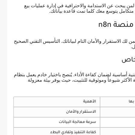
ة، تظل n8n الخيار المفضل لمن يبحث عن الاستدامة والاحترافية في إدارة عمليات بيع
م متكامل يتوسع معك كلما نمت قاعدة بياناتك.
نصة n8n
ن لك الاستقرار والأمان التام لبياناتك. التأسيس التقني الصحيح
ل.
أساسية لضمان كفاءة الأداء. يُنصح باختيار خادم يعمل بنظام
 الأكثر شيوعاً وموثوقية للتثبيت، حيث يوفر بيئة معزولة
بها
الأهمية
الاستقرار والأمان
سرعة معالجة البيانات
كفاءة التنفيذ وتفادي البطء