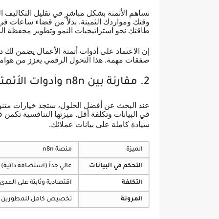
تساهم الأتمتة بشكل مباشر في تقليل التكاليف الت
وقتك ومواردك الثمينة. بدلاً من قضاء ساعات في 
طاقتك نحو استراتيجيات النمو وتطوير محفظة ال
إن الاعتماد على أدوات أتمتة الأعمال يضمن لك دق
صفقات مهمة. هذا التحول الرقمي يعزز من هوا
2. مقارنة بين n8n وأدوات الأتمتة الأخرى
في البيانات وتكلفة أقل. ميزتها التنافسية تكمن 
سيادة كاملة على بيانات عملائك.
الميزة
منصة n8n
التحكم في البيانات
عالي جداً (استضافة ذاتية)
التكلفة
اقتصادية وثابتة على المدى
المرونة
تخصيص كامل للمطورين و