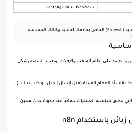
سعة حفظ البيانات والملفات
تأكد دائماً من تحديث جدار الحماية (Firewall) الخاص بخادمك لحماية بياناتك الحساسة
أساسية
ديهية تعتمد على نظام السحب والإفلات. وتعتمد المنصة بشكل
بيقات أو المهام الفردية (مثل إرسال إيميل، أو جلب بيانات).
التي تطلق سلسلة العمليات تلقائياً عند حدوث حدث معين
بائن باستخدام n8n