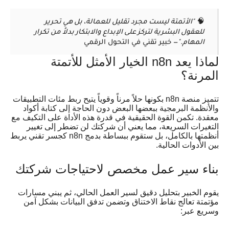
🧠
"الأتمتة ليست مجرد تقليل للعمالة، بل هي تحرير
للعقول البشرية لتركز على الإبداع والابتكار بدلاً من تكرار
المهام."
— خبير تقني في التحول الرقمي
لماذا يعد n8n الخيار الأمثل للأتمتة
المرنة؟
تتميز منصة n8n بكونها حلاً مرناً وقوياً يتيح ربط مئات التطبيقات
والأنظمة البرمجية ببعضها البعض دون الحاجة إلى كتابة أكواد
معقدة. تكمن القوة الحقيقية في قدرة هذه الأداة على التكيف مع
التغيرات السريعة، مما يعني أن شركتك لن تضطر إلى تغيير
أنظمتها بالكامل، بل ستقوم ببساطة بدمج n8n كجسر تقني يربط
بين الأدوات الحالية.
بناء سير عمل مخصص لاحتياجات شركتك
يقوم الخبير بتحليل دقيق لسير العمل الحالي، ثم يبني مسارات
مؤتمتة تعالج نقاط الاختناق وتضمن تدفق البيانات بشكل آمن
وسريع عبر: