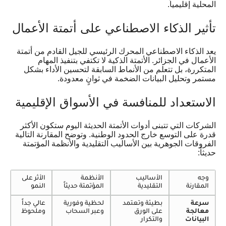
المحلية إقليمياً.
تأثير الذكاء الاصطناعي على أتمتة الأعمال
يعد الذكاء الاصطناعي المحرك الرئيسي للجيل القادم من أتمتة
الأعمال في الجزائر. الأتمتة الذكية لا تكتفي بتنفيذ المهام
المتكررة، بل تتعلم من الأنماط السابقة لتحسين الأداء بشكل
مستمر وتحليل البيانات الضخمة في ثوانٍ معدودة.
الاستعداد للمنافسة في الأسواق الإقليمية
الشركات التي تتبنى أدوات الأتمتة الحديثة اليوم ستكون الأكثر
قدرة على التوسع خارج الحدود الوطنية. وتوضح المقارنة التالية
الفروقات الجوهرية بين الأساليب التقليدية والأنظمة المؤتمتة
حديثاً:
وجه
الأساليب
الأنظمة
الأثر على
المقارنة
التقليدية
المؤتمتة حديثاً
النمو
سرعة
بطيئة وتعتمد
لحظية وفورية
عالي جداً
معالجة
على الورق
وعبر السحاب
وملحوظ
البيانات
والتكرار