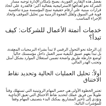
بفضل هذه التقارير الفورية، يصبح بإمكان الإدارة توجيه مسار
الشركة نحو أهدافها الاستراتيجية بفعالية أكبر؛ فالقدرة على اتخاذ
قرارات مبنية على أرقام حقيقية تمنح المؤسسة ميزة تنافسية
قوية في السوق وتُقلل الفجوة الزمنية بين تحليل الموقف واتخاذ
الإجراء المناسب.
خدمات أتمتة الأعمال للشركات: كيف
تبدأ؟
إن الرحلة نحو التحول الرقمي لا تبدأ بشراء البرمجيات المعقدة،
بل تبدأ بفهم عميق لكيفية سير العمل داخل مؤسستك حالياً
لوضع خارطة طريق واضحة تضمن استغلال الموارد بشكل أمثل
وتجنب الهدر المالي.
أولاً: تحليل العمليات الحالية وتحديد نقاط
الاختناق
تعتبر الخطوة الأولى هي حصر المهام الروتينية التي تستهلك وقتاً
طويلاً من فريق عملك لتحديد نقاط الاختناق التي تعيق الإنتاجية
وتؤدي إلى تأخير المشاريع. يمكنك البدء بتصنيف المهام وفقاً
للمؤشرات التالية: