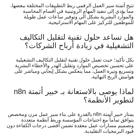
تتيح أتمتة سير العمل الرقمي ربط التطبيقات المختلفة ببعضها،
مما يؤدي إلى تنفيذ المهام الروتينية في أقسام المحاسبة
والموارد البشرية بشكل آلي وتوفير ساعات عمل طويلة
للموظفين للتركيز على المهام الاستراتيجية.
هل تساعد حلول تقنية لتقليل التكاليف
التشغيلية في زيادة أرباح الشركات؟
بكل تأكيد؛ حيث تعمل حلول تقنية لتقليل التكاليف التشغيلية
على تحسين تخصيص الموارد وتقليل الهدر والأخطاء البشرية
وتسريع وتيرة العمل، مما ينعكس بشكل إيجابي ومباشر على
هوامش الربح النهائية.
لماذا يوصى بالاستعانة بـ خبير أتمتة n8n
لتطوير الأنظمة؟
يمتاز خبير أتمتة n8n بالقدرة على بناء سير عمل مرن ومخصص
يتوافق تماماً مع احتياجات المؤسسة وربط أنظمة متعددة
وتصميم مسارات عمل معقدة تضمن أقصى درجات الكفاءة دون
قيود البرمجيات التقليدية.