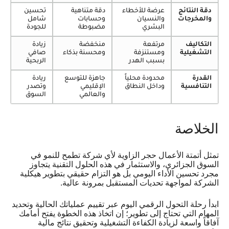
دقة النتائج
عرضة للأخطاء
دقة متناهية
تحسين
والمخرجات
والنسيان
وحسابات
شامل
البشري
مضبوطة
للجودة
التكاليف
مرتفعة
منخفضة
زيادة
التشغيلية
ومستنزفة
ومحسنة بذكاء
صافي
بسبب الهدر
الربحية
القدرة
محدودة محلياً
جاهزة للتوسع
ريادة
التنافسية
وداخل النطاق
الإقليمي
وتصدر
والعالمي
السوق
الخلاصة
تمثل أتمتة الأعمال حجر الزاوية لأي شركة تطمح للنمو في
السوق الجزائري، والاستثمار في هذه الحلول التقنية يتجاوز
مجرد تحسين الأداء اليومي بل هو التزام حقيقي بتطوير هيكلية
الشركة لمواجهة تحديات المستقبل بمرونة عالية.
ابدأ رحلة التحول الرقمي اليوم عبر تقييم عملياتك الحالية وتحديد
المهام التي تحتاج إلى تطوير؛ إن اتخاذ هذه الخطوة يفتح أمامك
آفاقاً واسعة لزيادة الكفاءة التشغيلية وتحقيق نتائج مالية