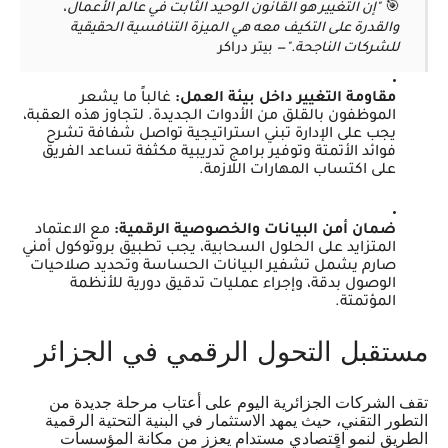
🎯
"إن التغيير هو القانون الوحيد الثابت في عالم الأعمال،
والقدرة على التكيف معه هي الميزة التنافسية الحقيقية
للشركات الناجحة."
— بيتر دراكر
مقاومة التغيير داخل بيئة العمل:
غالباً ما يشعر
الموظفون بالقلق من الأدوات الجديدة. لتجاوز هذه العقبة،
يجب على الإدارة تبني استراتيجية تواصل شفافة تشرح
فوائد الأتمتة وتوفير برامج تدريبية مكثفة تساعد الفريق
على اكتساب المهارات اللازمة.
ضمان أمن البيانات والخصوصية الرقمية:
مع الاعتماد
المتزايد على الحلول السحابية، يجب تطبيق بروتوكول أمني
صارم يشمل تشفير البيانات الحساسة وتحديد صلاحيات
الوصول بدقة، وإجراء عمليات تدقيق دورية للأنظمة
المؤتمتة.
مستقبل التحول الرقمي في الجزائر
تقف الشركات الجزائرية اليوم على أعتاب مرحلة جديدة من
التطور التقني، حيث يمهد الاستثمار في البنية التحتية الرقمية
الطريق لنمو اقتصادي مستدام يعزز من مكانة المؤسسات